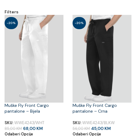
Filters
-20%
-20%
Muške Fly Front Cargo
Muške Fly Front Cargo
pantalone – Bijela
pantalone – Crna
SKU:
WWE4243/WHT
SKU:
WWE4243/BLKW
68,00
KM
45,00
KM
85,00
KM
56,00
KM
Odaberi Opcije
Odaberi Opcije