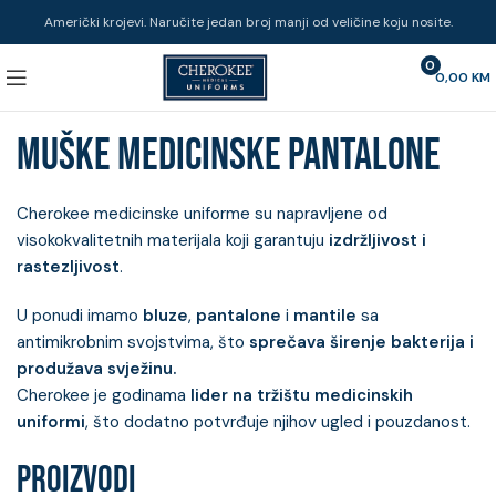
Američki krojevi. Naručite jedan broj manji od veličine koju nosite.
0
0,00
KM
Muške medicinske pantalone
Cherokee medicinske uniforme su napravljene od
visokokvalitetnih materijala koji garantuju
izdržljivost i
rastezljivost
.
U ponudi imamo
bluze
,
pantalone
i
mantile
sa
antimikrobnim svojstvima, što
sprečava
širenje bakterija i
produžava svježinu.
Cherokee je godinama
lider na tržištu medicinskih
uniformi
, što dodatno potvrđuje njihov ugled i pouzdanost.
PROIZVODI