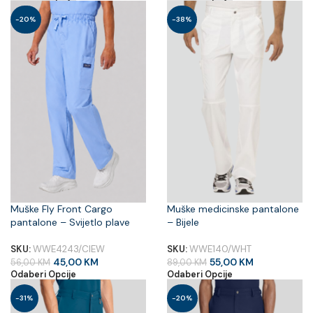
-20%
-38%
Muške Fly Front Cargo
Muške medicinske pantalone
pantalone – Svijetlo plave
– Bijele
SKU:
WWE4243/CIEW
SKU:
WWE140/WHT
45,00
KM
55,00
KM
56,00
KM
89,00
KM
Odaberi Opcije
Odaberi Opcije
-31%
-20%