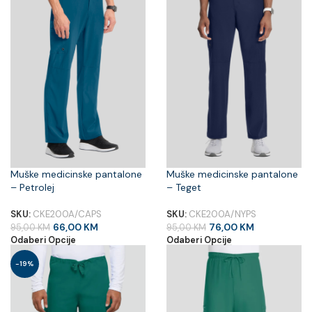
Muške medicinske pantalone
Muške medicinske pantalone
– Petrolej
– Teget
SKU:
CKE200A/CAPS
SKU:
CKE200A/NYPS
66,00
KM
76,00
KM
95,00
KM
95,00
KM
Odaberi Opcije
Odaberi Opcije
-19%