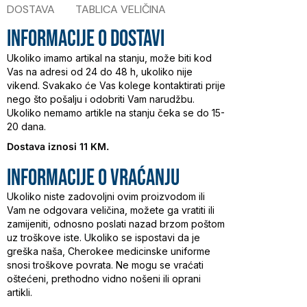
DOSTAVA
TABLICA VELIČINA
INFORMACIJE O DOSTAVI
Ukoliko imamo artikal na stanju, može biti kod
Vas na adresi od 24 do 48 h, ukoliko nije
vikend. Svakako će Vas kolege kontaktirati prije
nego što pošalju i odobriti Vam narudžbu.
Ukoliko nemamo artikle na stanju čeka se do 15-
20 dana.
Dostava iznosi 11 KM.
INFORMACIJE O vraćanju
Ukoliko niste zadovoljni ovim proizvodom ili
Vam ne odgovara veličina, možete ga vratiti ili
zamijeniti, odnosno poslati nazad brzom poštom
uz troškove iste. Ukoliko se ispostavi da je
greška naša, Cherokee medicinske uniforme
snosi troškove povrata. Ne mogu se vraćati
oštećeni, prethodno vidno nošeni ili oprani
artikli.