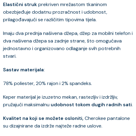
Elastični struk
prekriven mrežastom tkaninom
obezbjeđuje dodatnu prozračnost i udobnost,
prilagođavajući se različitim tipovima tijela.
Imaju dva prednja našivena džepa, džep za mobilni telefon i
dva našivena džepa sa zadnje strane, što omogućava
jednostavno i organizovano odlaganje svih potrebnih
stvari.
Sastav materijala
:
78% poliester, 20% rajon i 2% spandeks.
Keper materijal je izuzetno mekan, rastezljiv i izdržljiv,
pružajući maksimalnu
udobnost tokom dugih radnih sati
.
Kvalitet na koji se možete osloniti,
Cherokee pantalone
su dizajnirane da izdrže najteže radne uslove.