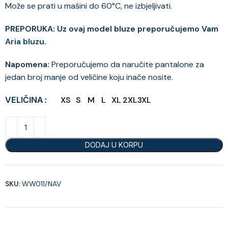
Može se prati u mašini do 60°C, ne izbjeljivati.
PREPORUKA: Uz ovaj model bluze preporučujemo Vam
Aria bluzu.
Napomena:
Preporučujemo da naručite pantalone za
jedan broj manje od veličine koju inače nosite.
XS
S
M
L
XL
2XL
3XL
VELIČINA
DODAJ U KORPU
SKU:
WW011/NAV