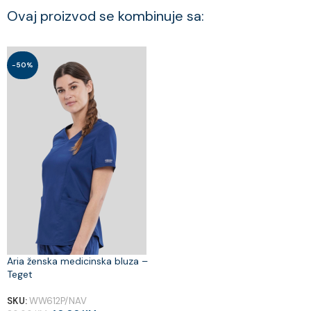
Ovaj proizvod se kombinuje sa:
-50%
Aria ženska medicinska bluza –
Teget
SKU:
WW612P/NAV