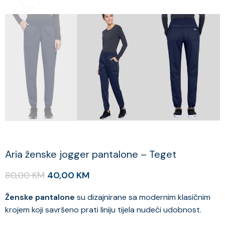
Aria ženske jogger pantalone – Teget
80,00
KM
40,00
KM
Ženske pantalone
su dizajnirane sa modernim klasičnim
krojem koji savršeno prati liniju tijela nudeći udobnost.