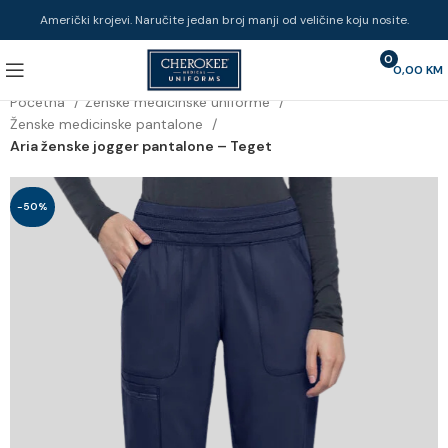
Američki krojevi. Naručite jedan broj manji od veličine koju nosite.
0
0,00
KM
Početna
Ženske medicinske uniforme
Ženske medicinske pantalone
Aria ženske jogger pantalone – Teget
-50%