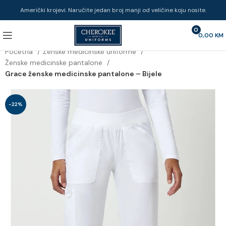
Američki krojevi. Naručite jedan broj manji od veličine koju nosite.
0
0,00
KM
Početna
Ženske medicinske uniforme
Ženske medicinske pantalone
Grace ženske medicinske pantalone – Bijele
-22%