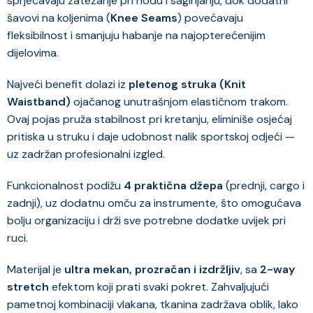
sprječavaju zatezanje pri hodu i saginjanju, dok dodatni
šavovi na koljenima (
Knee Seams
) povećavaju
fleksibilnost i smanjuju habanje na najopterećenijim
dijelovima.
Najveći benefit dolazi iz
pletenog struka (Knit
Waistband)
ojačanog unutrašnjom elastičnom trakom.
Ovaj pojas pruža stabilnost pri kretanju, eliminiše osjećaj
pritiska u struku i daje udobnost nalik sportskoj odjeći —
uz zadržan profesionalni izgled.
Funkcionalnost podižu
4 praktična džepa
(prednji, cargo i
zadnji), uz dodatnu omču za instrumente, što omogućava
bolju organizaciju i drži sve potrebne dodatke uvijek pri
ruci.
Materijal je
ultra mekan, prozračan i izdržljiv
, sa
2-way
stretch
efektom koji prati svaki pokret. Zahvaljujući
pametnoj kombinaciji vlakana, tkanina zadržava oblik, lako