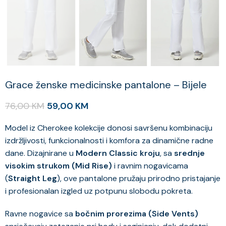
Grace ženske medicinske pantalone – Bijele
76,00
KM
59,00
KM
Model iz Cherokee kolekcije donosi savršenu kombinaciju
izdržljivosti, funkcionalnosti i komfora za dinamične radne
dane. Dizajnirane u
Modern Classic kroju
, sa
srednje
visokim strukom (Mid Rise)
i ravnim nogavicama
(
Straight Leg
), ove pantalone pružaju prirodno pristajanje
i profesionalan izgled uz potpunu slobodu pokreta.
Ravne nogavice sa
bočnim prorezima (Side Vents)