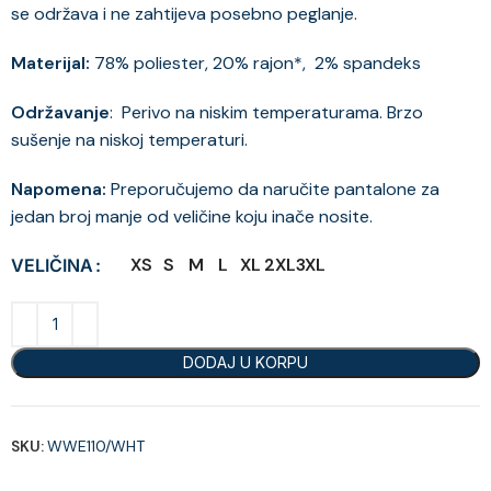
se održava i ne zahtijeva posebno peglanje.
Materijal:
78% poliester, 20% rajon*, 2% spandeks
Održavanje
: Perivo na niskim temperaturama. Brzo
sušenje na niskoj temperaturi.
Napomena:
Preporučujemo da naručite pantalone za
jedan broj manje od veličine koju inače nosite.
XS
S
M
L
XL
2XL
3XL
VELIČINA
DODAJ U KORPU
SKU:
WWE110/WHT