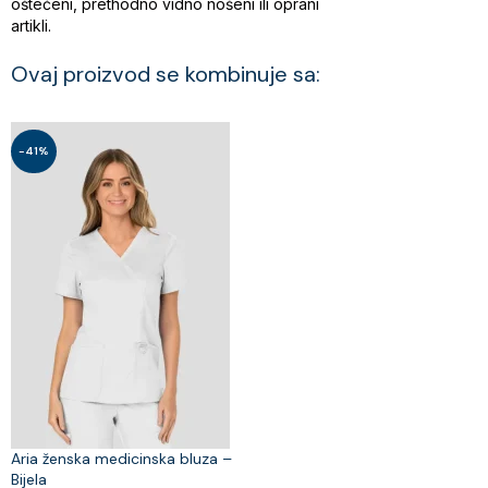
oštećeni, prethodno vidno nošeni ili oprani
artikli.
Ovaj proizvod se kombinuje sa:
-41%
Aria ženska medicinska bluza –
Bijela