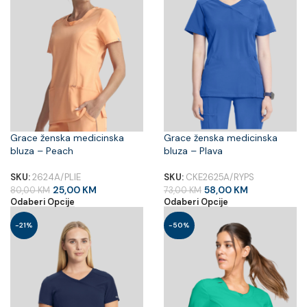
Grace ženska medicinska
Grace ženska medicinska
bluza – Peach
bluza – Plava
SKU:
2624A/PLIE
SKU:
CKE2625A/RYPS
25,00
KM
58,00
KM
80,00
KM
73,00
KM
Odaberi Opcije
Odaberi Opcije
-21%
-50%