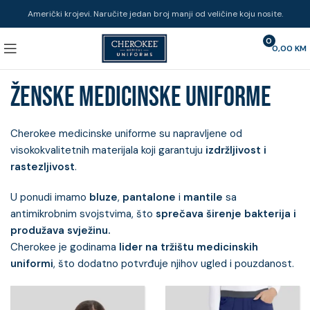
Američki krojevi. Naručite jedan broj manji od veličine koju nosite.
0
0,00
KM
Ženske medicinske uniforme
Cherokee medicinske uniforme su napravljene od
visokokvalitetnih materijala koji garantuju
izdržljivost i
rastezljivost
.
U ponudi imamo
bluze
,
pantalone
i
mantile
sa
antimikrobnim svojstvima, što
sprečava
širenje bakterija i
produžava svježinu.
Cherokee je godinama
lider na tržištu medicinskih
uniformi
, što dodatno potvrđuje njihov ugled i pouzdanost.