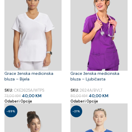
Grace ženska medicinska
Grace ženska medicinska
bluza – Bijela
bluza – Ljubičasta
SKU:
CKE2625A/WTPS
SKU:
2624A/BVLT
40,00
KM
40,00
KM
73,00
KM
80,00
KM
Odaberi Opcije
Odaberi Opcije
-69%
-21%