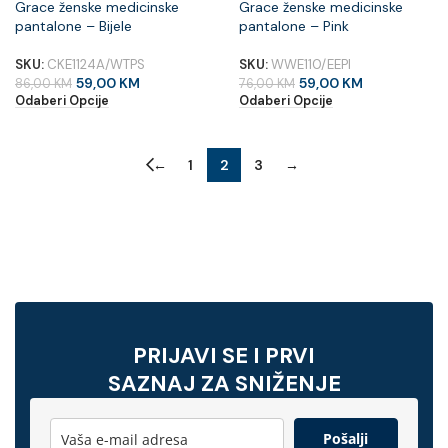
Grace ženske medicinske
Grace ženske medicinske
pantalone – Bijele
pantalone – Pink
SKU:
CKE1124A/WTPS
SKU:
WWE110/EEPI
59,00
KM
59,00
KM
86,00
KM
76,00
KM
Odaberi Opcije
Odaberi Opcije
←
1
2
3
→
PRIJAVI SE I PRVI
SAZNAJ ZA SNIŽENJE
Pošalji