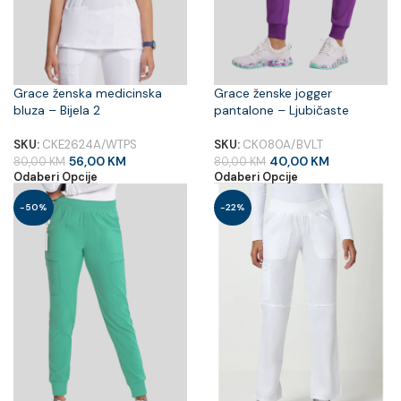
Grace ženska medicinska
Grace ženske jogger
bluza – Bijela 2
pantalone – Ljubičaste
SKU:
CKE2624A/WTPS
SKU:
CK080A/BVLT
56,00
KM
40,00
KM
80,00
KM
80,00
KM
Odaberi Opcije
Odaberi Opcije
-50%
-22%