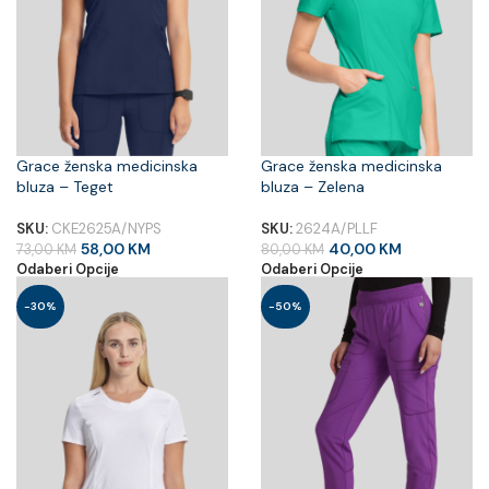
Grace ženska medicinska
Grace ženska medicinska
bluza – Teget
bluza – Zelena
SKU:
CKE2625A/NYPS
SKU:
2624A/PLLF
58,00
KM
40,00
KM
73,00
KM
80,00
KM
Odaberi Opcije
Odaberi Opcije
-30%
-50%