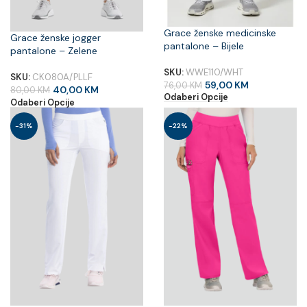
Grace ženske medicinske
Grace ženske jogger
pantalone – Bijele
pantalone – Zelene
SKU:
WWE110/WHT
SKU:
CK080A/PLLF
59,00
KM
76,00
KM
40,00
KM
80,00
KM
Odaberi Opcije
Odaberi Opcije
-31%
-22%